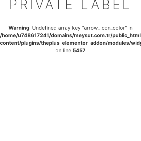
PRIVATE LABEL
Warning
: Undefined array key "arrow_icon_color" in
/home/u748617241/domains/meysut.com.tr/public_htm
content/plugins/theplus_elementor_addon/modules/widg
on line
5457
BELLA MEYVELI İÇECEKLER
BOLKAR SÜT