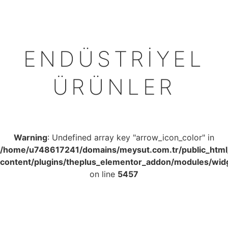
ENDÜSTRIYEL
ÜRÜNLER
Warning
: Undefined array key "arrow_icon_color" in
/home/u748617241/domains/meysut.com.tr/public_htm
content/plugins/theplus_elementor_addon/modules/widg
on line
5457
BOLKAR SÜT YAĞI / KREMA 17 KG % 65
YAĞLI