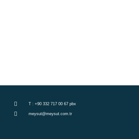
ürettik…
Süt ve Süt Ürünleri
T : +90 332 717 00 67 pbx
meysut@meysut.com.tr