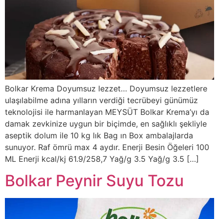
Bolkar Krema Doyumsuz lezzet… Doyumsuz lezzetlere
ulaşılabilme adına yılların verdiği tecrübeyi günümüz
teknolojisi ile harmanlayan MEYSÜT Bolkar Krema’yı da
damak zevkinize uygun bir biçimde, en sağlıklı şekliyle
aseptik dolum ile 10 kg lık Bag ın Box ambalajlarda
sunuyor. Raf ömrü max 4 aydır. Enerji Besin Öğeleri 100
ML Enerji kcal/kj 61.9/258,7 Yağ/g 3.5 Yağ/g 3.5 […]
Bolkar Peynir Suyu Tozu