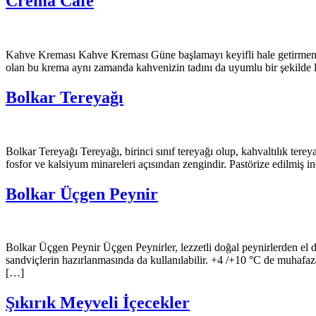
Crema Cafe
Kahve Kreması Kahve Kreması Güne başlamayı keyifli hale getirmenin 
olan bu krema aynı zamanda kahvenizin tadını da uyumlu bir şekilde 
Bolkar Tereyağı
Bolkar Tereyağı Tereyağı, birinci sınıf tereyağı olup, kahvaltılık ter
fosfor ve kalsiyum minareleri açısından zengindir. Pastörize edilmiş i
Bolkar Üçgen Peynir
Bolkar Üçgen Peynir Üçgen Peynirler, lezzetli doğal peynirlerden el değ
sandviçlerin hazırlanmasında da kullanılabilir. +4 /+10 °C de muhafaz
[…]
Şıkırık Meyveli İçecekler