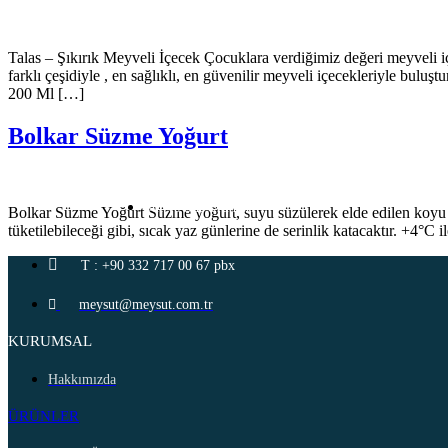
Talas – Şıkırık Meyveli İçecek Çocuklara verdiğimiz değeri meyveli içec
farklı çeşidiyle , en sağlıklı, en güvenilir meyveli içecekleriyle buluş
200 Ml […]
Bolkar Süzme Yoğurt
Süt ve Süt Ürünleri
Bolkar Süzme Yoğurt Süzme yoğurt, suyu süzülerek elde edilen koyu kıv
tüketilebileceği gibi, sıcak yaz günlerine de serinlik katacaktır. +4°
T : +90 332 717 00 67 pbx
meysut@meysut.com.tr
KURUMSAL
Hakkımızda
ÜRÜNLER