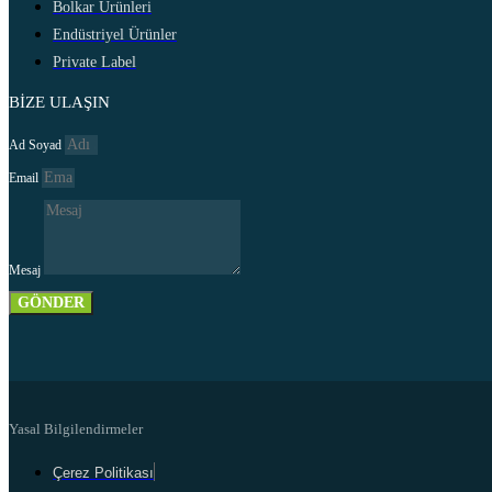
Bolkar Ürünleri
Endüstriyel Ürünler
Private Label
BİZE ULAŞIN
Ad Soyad
Email
Mesaj
GÖNDER
Yasal Bilgilendirmeler
Çerez Politikası