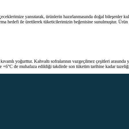
eklerimize yansıtarak, ürünlerin hazırlanmasında doğal bileşenler kullanı
turma hedefi ile üretilerek tüketicilerimizin beğenisine sunulmuştur. Ürü
amlı yoğurttur. Kahvaltı sofralarının vazgeçilmez çeşitleri arasında y
C ile +6°C de muhafaza edildiği takdirde son tüketim tarihine kadar tazel