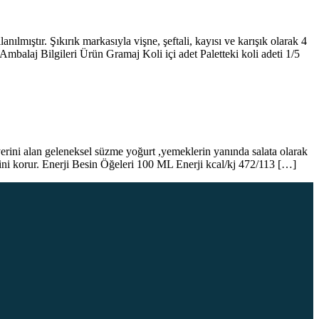
lmıştır. Şıkırık markasıyla vişne, şeftali, kayısı ve karışık olarak 4
n Ambalaj Bilgileri Ürün Gramaj Koli içi adet Paletteki koli adeti 1/5
erini alan geleneksel süzme yoğurt ,yemeklerin yanında salata olarak
iğini korur. Enerji Besin Öğeleri 100 ML Enerji kcal/kj 472/113 […]