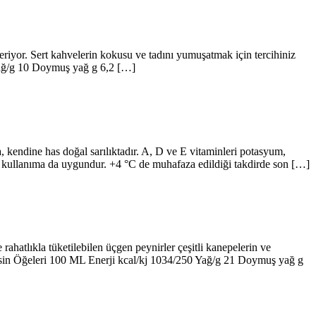
iyor. Sert kahvelerin kokusu ve tadını yumuşatmak için tercihiniz
 Yağ/g 10 Doymuş yağ g 6,2 […]
, kendine has doğal sarılıktadır. A, D ve E vitaminleri potasyum,
klik kullanıma da uygundur. +4 °C de muhafaza edildiği takdirde son […]
rahatlıkla tüketilebilen üçgen peynirler çeşitli kanepelerin ve
i Besin Öğeleri 100 ML Enerji kcal/kj 1034/250 Yağ/g 21 Doymuş yağ g