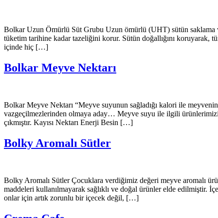
Bolkar Uzun Ömürlü Süt Grubu Uzun ömürlü (UHT) sütün saklama ve ku
tüketim tarihine kadar tazeliğini korur. Sütün doğallığını koruyarak, tüm
içinde hiç […]
Bolkar Meyve Nektarı
Bolkar Meyve Nektarı “Meyve suyunun sağladığı kalori ile meyvenin sağ
vazgeçilmezlerinden olmaya aday… Meyve suyu ile ilgili ürünlerimizin k
çıkmıştır. Kayısı Nektarı Enerji Besin […]
Bolky Aromalı Sütler
Bolky Aromalı Sütler Çocuklara verdiğimiz değeri meyve aromalı ürünl
maddeleri kullanılmayarak sağlıklı ve doğal ürünler elde edilmiştir. İ
onlar için artık zorunlu bir içecek değil, […]