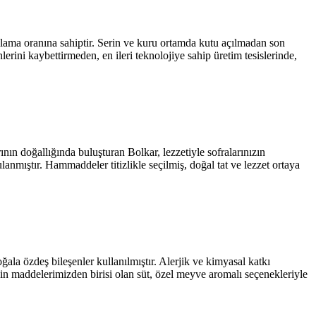
ama oranına sahiptir. Serin ve kuru ortamda kutu açılmadan son
nlerini kaybettirmeden, en ileri teknolojiye sahip üretim tesislerinde,
ın doğallığında buluşturan Bolkar, lezzetiyle sofralarınızın
anmıştır. Hammaddeler titizlikle seçilmiş, doğal tat ve lezzet ortaya
a özdeş bileşenler kullanılmıştır. Alerjik ve kimyasal katkı
sin maddelerimizden birisi olan süt, özel meyve aromalı seçenekleriyle