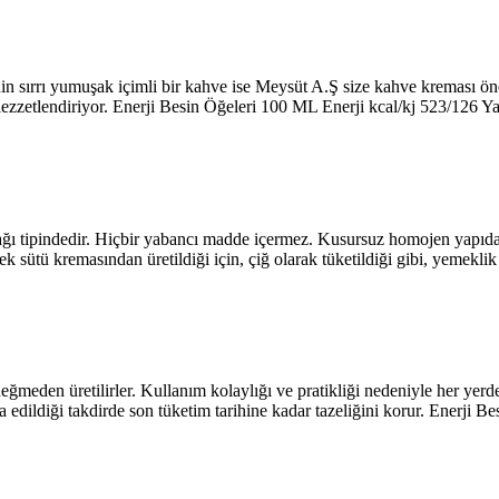
sırrı yumuşak içimli bir kahve ise Meysüt A.Ş size kahve kreması öner
lezzetlendiriyor. Enerji Besin Öğeleri 100 ML Enerji kcal/kj 523/126
eyağı tipindedir. Hiçbir yabancı madde içermez. Kusursuz homojen yapıda
nek sütü kremasından üretildiği için, çiğ olarak tüketildiği gibi, yeme
meden üretilirler. Kullanım kolaylığı ve pratikliği nedeniyle her yerde 
a edildiği takdirde son tüketim tarihine kadar tazeliğini korur. Enerj