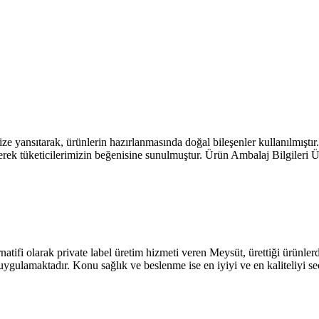
ansıtarak, ürünlerin hazırlanmasında doğal bileşenler kullanılmıştır. Bel
tilerek tüketicilerimizin beğenisine sunulmuştur. Ürün Ambalaj Bilgileri
atifi olarak private label üretim hizmeti veren Meysüt, ürettiği ürünle
e uygulamaktadır. Konu sağlık ve beslenme ise en iyiyi ve en kaliteliy