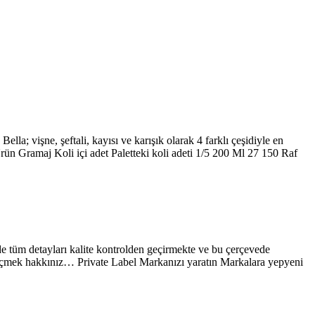
la; vişne, şeftali, kayısı ve karışık olarak 4 farklı çeşidiyle en
 Ürün Gramaj Koli içi adet Paletteki koli adeti 1/5 200 Ml 27 150 Raf
rde tüm detayları kalite kontrolden geçirmekte ve bu çerçevede
i seçmek hakkınız… Private Label Markanızı yaratın Markalara yepyeni