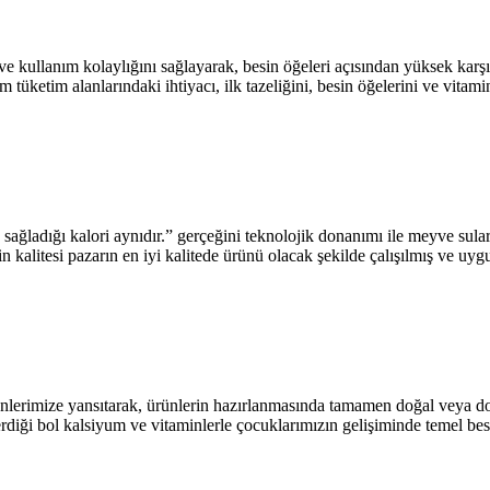
llanım kolaylığını sağlayarak, besin öğeleri açısından yüksek karşıl
 tüketim alanlarındaki ihtiyacı, ilk tazeliğini, besin öğelerini ve vitami
ladığı kalori aynıdır.” gerçeğini teknolojik donanımı ile meyve suların
alitesi pazarın en iyi kalitede ürünü olacak şekilde çalışılmış ve uygul
erimize yansıtarak, ürünlerin hazırlanmasında tamamen doğal veya doğal
çerdiği bol kalsiyum ve vitaminlerle çocuklarımızın gelişiminde temel be